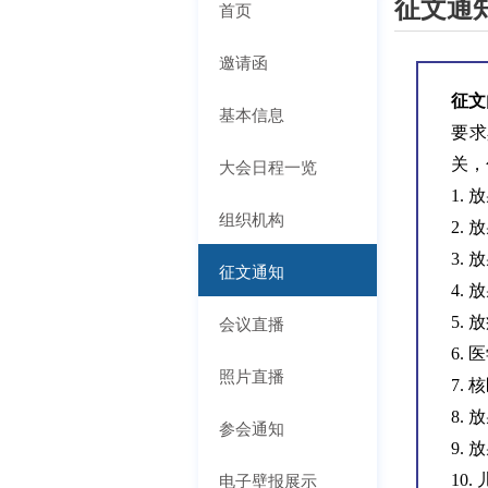
征文通
首页
邀请函
征文
基本信息
要求
大会日程一览
关，
1.
组织机构
2.
3.
征文通知
4.
会议直播
5.
6.
照片直播
7.
8.
参会通知
9.
电子壁报展示
10