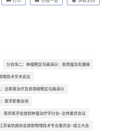
打印
日程一览
讲者主持
分会场二：肿瘤靶区勾画演示：胶质瘤及乳腺癌
物理技术学术会议
九：近距离治疗及宫颈癌靶区勾画演示
三：医学影像会场
南京医学会放射肿瘤治疗学分会--全体委员会议
江苏省抗癌协会放射物理技术专业委员会--成立大会